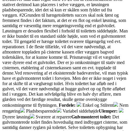
stativet derimod kan placeres i selve væggen, er løsningen
pladsbesparende, idet det så kun er skålen som fylder ud fra
væggen. #2Grunden til hængetoilettets succes skal nok først og
fremmest findes i det faktum, at det er en flot og enkel løsning, som
samtidig er væsentlig mere rengøringsvenlig end et gulvtoilet.
Løsningen er desuden flexibel i forhold til toilettets siddehøjde. Man
er ikke bundet til en standard sidde højde, som ved et gulvmonteret
toilet. Til gengæld er hænge toilettet sværere tilgængelig ved evt.
reparationer. I de fleste tilfælde, vil det være nødvendigt, at
afmontere toppladen på cisterne kassen eller væggen bagved
toiletskålen, for at kunne komme til. Prismæssigt vil et vægtoilet
være dyrere end et gulvtoilet. Der er jo omkostninger til stativ med
cisternen, etablering af cisternekassen samt en evt. topplade til
denne.Ved renovering af et eksisterende badeværelse, vil man typisk
have et gulvmonteret toilet i forvejen. Men der er ikke noget i vejen
for at skifte til at væghængt toilet. Hvis toilettet har afløb ned i
gulvet, vil det være nødvendigt at hugge gulvet op og flytte afløbet
ind i væggen. Det kan selvfølgelig blive en halv dyr affære, men
glæden ved det færdige resultat, skulle gerne overskygge
omkostningerne til flytningen.
Fordele:
Enkel og Stilrent
Nem
rengøring
Pladsbesparende
Variabel siddehøjde
Ulemper:
Dyrere løsning
Sværere at reparere
Gulvmonteret toilet:
Det
gulvmonterede toilet findes hovedsalig med indbygget cisterne, som
samtidig danner ryglæn på toilettet. Selve toilettets opbygning har