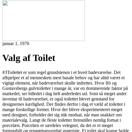
januar 1, 1970
Valg af Toilet
#3Toilettet er som regel grundstenen i et hvert badeværelse. Det
afhjælper et af menneskets mest basale behov og har altid været et
vigtigt element, når badeværelset skulle indrettes. Hvor Ifö og
Gustavsbergs gulvtoiletter i mange år, var en dominerende faktor på
markedet, ser billedet i dag helt anderledes ud. Som så meget andet
inventar til badeværelset, er også toilettet blevet genstand for
designernes kærlighed. Der findes derfor i dag et væld af toiletter i
mange forskellige former. Hvor der bliver eksperimenteret meget
med designet, forholder det sig stik modsat, når man snakker om
materialevalg. Langt de fleste toiletter fremstilles nemlig fortsat i
porcelæn. Porcelæn er særdeles velegnet, da det er et meget
formstabilt og rengøringsvenligt materiale. Et toilet skal kunne holde