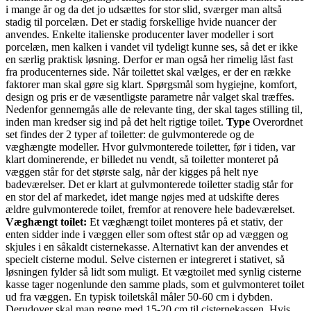
i mange år og da det jo udsættes for stor slid, sværger man altså
stadig til porcelæn. Det er stadig forskellige hvide nuancer der
anvendes. Enkelte italienske producenter laver modeller i sort
porcelæn, men kalken i vandet vil tydeligt kunne ses, så det er ikke
en særlig praktisk løsning. Derfor er man også her rimelig låst fast
fra producenternes side. Når toilettet skal vælges, er der en række
faktorer man skal gøre sig klart. Spørgsmål som hygiejne, komfort,
design og pris er de væsentligste parametre når valget skal træffes.
Nedenfor gennemgås alle de relevante ting, der skal tages stilling til,
inden man kredser sig ind på det helt rigtige toilet.
Type
Overordnet
set findes der 2 typer af toiletter: de gulvmonterede og de
væghængte modeller. Hvor gulvmonterede toiletter, før i tiden, var
klart dominerende, er billedet nu vendt, så toiletter monteret på
væggen står for det største salg, når der kigges på helt nye
badeværelser. Det er klart at gulvmonterede toiletter stadig står for
en stor del af markedet, idet mange nøjes med at udskifte deres
ældre gulvmonterede toilet, fremfor at renovere hele badeværelset.
Væghængt toilet:
Et væghængt toilet monteres på et stativ, der
enten sidder inde i væggen eller som oftest står op ad væggen og
skjules i en såkaldt cisternekasse. Alternativt kan der anvendes et
specielt cisterne modul. Selve cisternen er integreret i stativet, så
løsningen fylder så lidt som muligt. Et vægtoilet med synlig cisterne
kasse tager nogenlunde den samme plads, som et gulvmonteret toilet
ud fra væggen. En typisk toiletskål måler 50-60 cm i dybden.
Derudover skal man regne med 15-20 cm til cisternekassen. Hvis