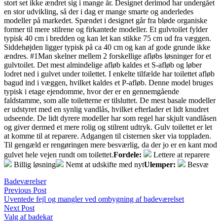
stort set ikke ændret sig i mange år. Designet derimod har undergået
en stor udvikling, så der i dag er mange smarte og anderledes
modeller på markedet. Spændet i designet går fra bløde organiske
former til mere stilrene og firkantede modeller. Et gulvtoilet fylder
typisk 40 cm i bredden og kan let kan stikke 75 cm ud fra væggen.
Siddehøjden ligger typisk på ca 40 cm og kan af gode grunde ikke
ændres. #1Man skelner mellem 2 forskellige afløbs løsninger for et
gulvtoilet. Det mest almindelige afløb kaldes et S-afløb og løber
lodret ned i gulvet under toilettet. I enkelte tilfælde har toilettet afløb
bagud ind i væggen, hvilket kaldes et P-afløb. Denne model bruges
typisk i etage ejendomme, hvor der er en gennemgående
faldstamme, som alle toiletterne er tilsluttet. De mest basale modeller
er udstyret med en synlig vandlås, hvilket efterlader et lidt knudret
udseende. De lidt dyrere modeller har som regel har skjult vandlåsen
og giver dermed et mere rolig og stilrent udtryk. Gulv toilettet er let
at komme til at reparere. Adgangen til cisternen sker via toppladen.
Til gengæld er rengøringen mere besværlig, da der jo er en kant mod
gulvet hele vejen rundt om toilettet.
Fordele:
Lettere at reparere
Billig løsning
Nemt at udskifte med nyt
Ulemper:
Besvæ
Badeværelser
Previous Post
Uventede fejl og mangler ved ombygning af badeværelset
Next Post
Valg af badekar