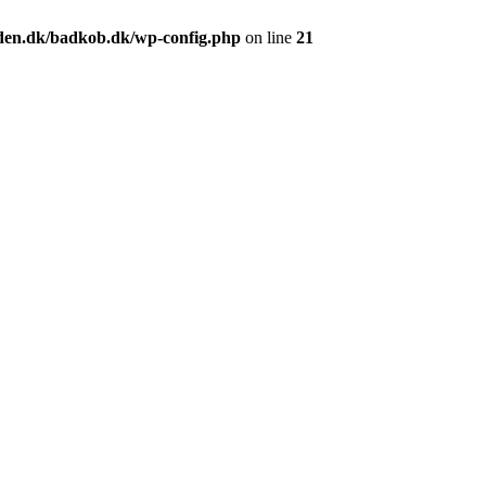
en.dk/badkob.dk/wp-config.php
on line
21