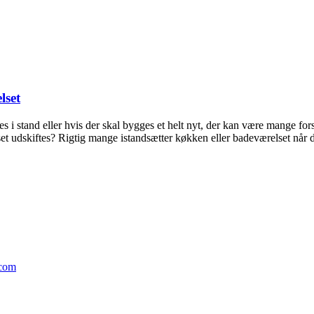
lset
 i stand eller hvis der skal bygges et helt nyt, der kan være mange for
t udskiftes? Rigtig mange istandsætter køkken eller badeværelset når 
.com