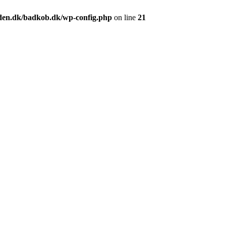
en.dk/badkob.dk/wp-config.php
on line
21