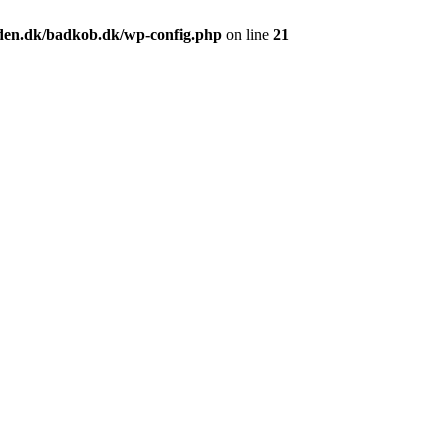
en.dk/badkob.dk/wp-config.php
on line
21