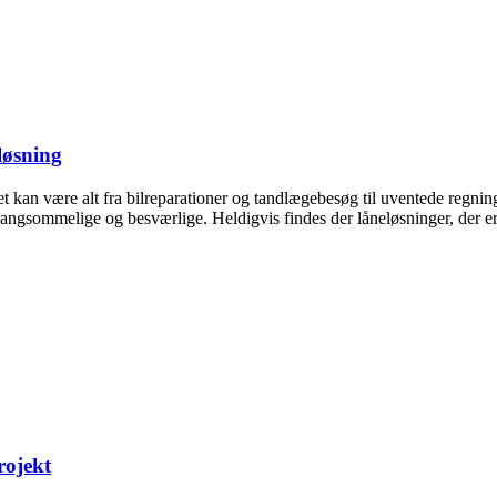
løsning
an være alt fra bilreparationer og tandlægebesøg til uventede regninge
angsommelige og besværlige. Heldigvis findes der låneløsninger, der e
rojekt