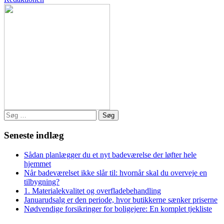
Søg
efter:
Seneste indlæg
Sådan planlægger du et nyt badeværelse der løfter hele
hjemmet
Når badeværelset ikke slår til: hvornår skal du overveje en
tilbygning?
1. Materialekvalitet og overfladebehandling
Januarudsalg er den periode, hvor butikkerne sænker priserne
Nødvendige forsikringer for boligejere: En komplet tjekliste