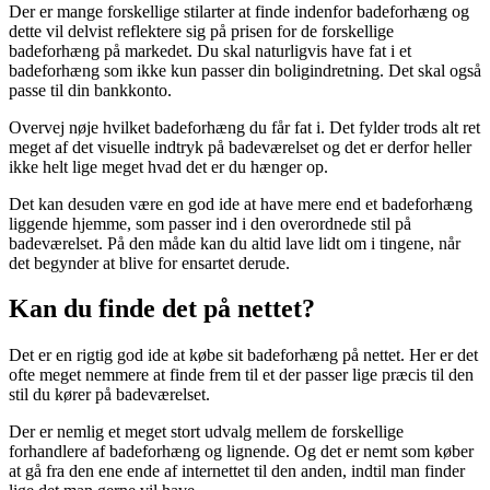
Der er mange forskellige stilarter at finde indenfor badeforhæng og
dette vil delvist reflektere sig på prisen for de forskellige
badeforhæng på markedet. Du skal naturligvis have fat i et
badeforhæng som ikke kun passer din boligindretning. Det skal også
passe til din bankkonto.
Overvej nøje hvilket badeforhæng du får fat i. Det fylder trods alt ret
meget af det visuelle indtryk på badeværelset og det er derfor heller
ikke helt lige meget hvad det er du hænger op.
Det kan desuden være en god ide at have mere end et badeforhæng
liggende hjemme, som passer ind i den overordnede stil på
badeværelset. På den måde kan du altid lave lidt om i tingene, når
det begynder at blive for ensartet derude.
Kan du finde det på nettet?
Det er en rigtig god ide at købe sit badeforhæng på nettet. Her er det
ofte meget nemmere at finde frem til et der passer lige præcis til den
stil du kører på badeværelset.
Der er nemlig et meget stort udvalg mellem de forskellige
forhandlere af badeforhæng og lignende. Og det er nemt som køber
at gå fra den ene ende af internettet til den anden, indtil man finder