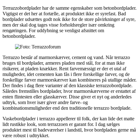
Terrazzobordplader har de samme egenskaber som betonbordplader.
Vigtigst er det her at fortælle, at produktet ikke er syrefast. Bad
bordplader udsættes godt nok ikke for de store påvirkninger af syre,
men der skal dog tages visse forholdsregler især omkring
rengøringen. For uddybning se venligst afsnittet om
betonbordplader.
Terrazzo består af marmorskærver, cement og vand. Når terrazzo
bruges til bordplader, armeres pladen med stål, for at man ikke
risikerer, at pladen knækker. Rent farvemæssigt er der et utal af
muligheder, idet cementen kan fås i flere forskellige farver, og de
forskellige farver marmorskærver kan kombineres på utallige måder.
Der findes i dag flere varianter af den klassiske terrazzobordplade.
Således fremstilles bordplader, hvor marmorskærverne er erstattet af
enten flintesten eller glasskærver. Disse giver et nyt og anderledes
udtryk, som hver især giver andre farve- og
kombinationsmuligheder end den traditionelle terrazzo bordplade.
Vaskebordplader i terrazzo appellerer til folk, der kan lide det matte
lidt rustikke look, som terrazzoen er garant for. I dag sælges
produktet mest til badeværelser i landstil, hvor bordpladen gerne må
være robust i udtrykket.