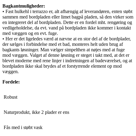
Bagkantmuligheder:
• Fast hulkehl i terrazzo er, alt afhængig af leverandøren, enten støbt
sammen med bordpladen eller limet bagpå pladen, så den virker som
en integreret del af bordpladen. Dette er en fordel mht. rengøring og
vedligeholdelse, da evt. vand på bordpladen ikke kommer i kontakt
med væggen og en evt. fuge.
• Her er det ligeledes værd at nævne at en stor del af de bordplader,
der sælges i forbindelse med et bad, monteres helt uden brug af
bagkants løsninger. Man vælger simpelthen at nøjes med at fuge
mod væggen. Valget af denne løsning er steget i takt med, at det er
blevet moderne med rene linjer i indretningen af badeværelset, og at
bordpladen ikke skal brydes af et forstyrrende element op mod
væggen.
Fordele:
Robust
Naturprodukt, ikke 2 plader er ens
Fås med i støbt vask