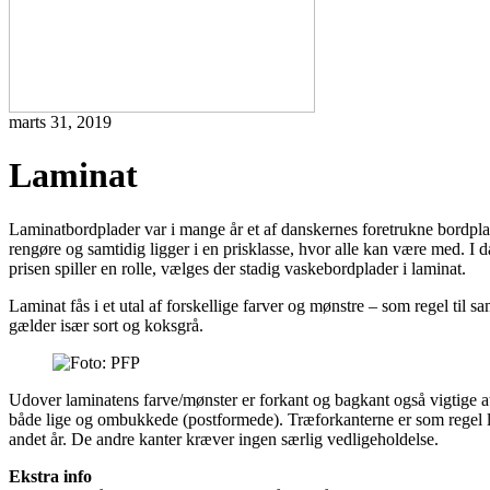
marts 31, 2019
Laminat
Laminatbordplader var i mange år et af danskernes foretrukne bordplad
rengøre og samtidig ligger i en prisklasse, hvor alle kan være med. I 
prisen spiller en rolle, vælges der stadig vaskebordplader i laminat.
Laminat fås i et utal af forskellige farver og mønstre – som regel til 
gælder især sort og koksgrå.
Udover laminatens farve/mønster er forkant og bagkant også vigtige at 
både lige og ombukkede (postformede). Træforkanterne er som regel lak
andet år. De andre kanter kræver ingen særlig vedligeholdelse.
Ekstra info