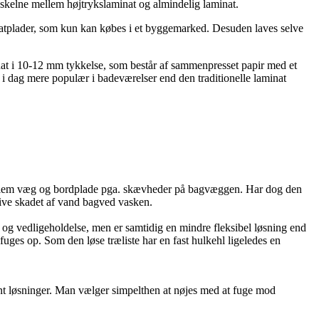
t skelne mellem højtrykslaminat og almindelig laminat.
natplader, som kun kan købes i et byggemarked. Desuden laves selve
at i 10-12 mm tykkelse, som består af sammenpresset papir med et
i dag mere populær i badeværelser end den traditionelle laminat
m mellem væg og bordplade pga. skævheder på bagvæggen. Har dog den
blive skadet af vand bagved vasken.
g og vedligeholdelse, men er samtidig en mindre fleksibel løsning end
uges op. Som den løse træliste har en fast hulkehl ligeledes en
kant løsninger. Man vælger simpelthen at nøjes med at fuge mod