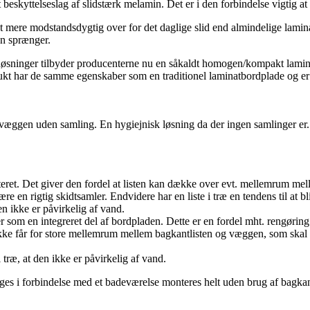
t beskyttelseslag af slidstærk melamin. Det er i den forbindelse vigtig a
t mere modstandsdygtig over for det daglige slid end almindelige lami
en sprænger.
løsninger tilbyder producenterne nu en såkaldt homogen/kompakt lamin
ukt har de samme egenskaber som en traditionel laminatbordplade og er 
væggen uden samling. En hygiejnisk løsning da der ingen samlinger er.
monteret. Det giver den fordel at listen kan dække over evt. mellemru
 en rigtig skidtsamler. Endvidere har en liste i træ en tendens til at 
den ikke er påvirkelig af vand.
r som en integreret del af bordpladen. Dette er en fordel mht. rengørin
ikke får for store mellemrum mellem bagkantlisten og væggen, som skal f
i træ, at den ikke er påvirkelig af vand.
 sælges i forbindelse med et badeværelse monteres helt uden brug af bag