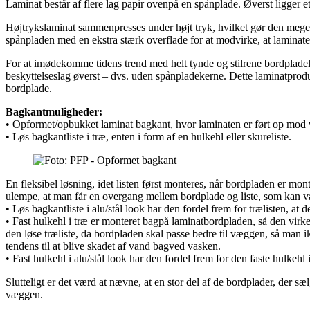
Laminat består af flere lag papir ovenpå en spånplade. Øverst ligger e
Højtrykslaminat sammenpresses under højt tryk, hvilket gør den mege
spånpladen med en ekstra stærk overflade for at modvirke, at laminat
For at imødekomme tidens trend med helt tynde og stilrene bordplade
beskyttelseslag øverst – dvs. uden spånpladekerne. Dette laminatprod
bordplade.
Bagkantmuligheder:
• Opformet/opbukket laminat bagkant, hvor laminaten er ført op mod 
• Løs bagkantliste i træ, enten i form af en hulkehl eller skureliste.
En fleksibel løsning, idet listen først monteres, når bordpladen er 
ulempe, at man får en overgang mellem bordplade og liste, som kan være
• Løs bagkantliste i alu/stål look har den fordel frem for trælisten, at 
• Fast hulkehl i træ er monteret bagpå laminatbordpladen, så den virke
den løse træliste, da bordpladen skal passe bedre til væggen, så man 
tendens til at blive skadet af vand bagved vasken.
• Fast hulkehl i alu/stål look har den fordel frem for den faste hulkehl 
Slutteligt er det værd at nævne, at en stor del af de bordplader, der
væggen.