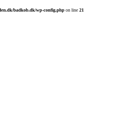
en.dk/badkob.dk/wp-config.php
on line
21