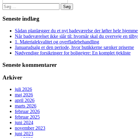
Søg
efter:
Seneste indlæg
Sådan planlægger du et nyt badeværelse der løfter hele hjemme
Når badeværelset ikke slår til: hvornår skal du overveje en tilb
1. Materialekvalitet og overfladebehandling
Januarudsalg er den periode, hvor butikkerne sænker priserne
Nødvendige forsikringer for boligejere: En komplet tjekliste
Seneste kommentarer
Arkiver
juli 2026
maj 2026
april 2026
marts 2026
februar 2026
februar 2025
juni 2024
november 2023
juni 2023