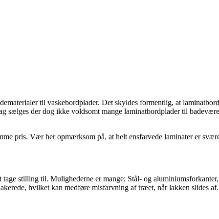
ematerialer til vaskebordplader. Det skyldes formentlig, at laminatbordp
dag sælges der dog ikke voldsomt mange laminatbordplader til badeværels
samme pris. Vær her opmærksom på, at helt ensfarvede laminater er sværere
tage stilling til. Mulighederne er mange; Stål- og aluminiumsforkanter, 
erede, hvilket kan medføre misfarvning af træet, når lakken slides af. 